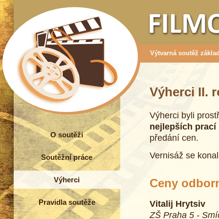
Výtvarná soutěž základ
Výherci II. 
Výherci byli pros
nejlepších prací
O soutěži
předání cen.
Vernisáž se kona
Soutěžní práce
Výherci
Ceny odborn
Pravidla soutěže
Vitalij Hrytsiv
ZŠ Praha 5 - Smí