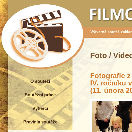
Výtvarná soutěž základ
Foto / Vide
Fotografie z
O soutěži
IV. ročníku 
(11. února 2
Soutěžní práce
Výherci
Pravidla soutěže